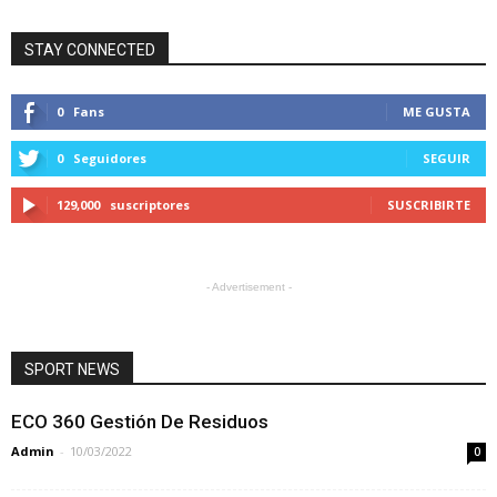
STAY CONNECTED
0
Fans
ME GUSTA
0
Seguidores
SEGUIR
129,000
suscriptores
SUSCRIBIRTE
- Advertisement -
SPORT NEWS
ECO 360 Gestión De Residuos
Admin
-
10/03/2022
0