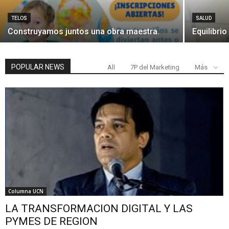
TELOS
SALUD
Construyamos juntos una obra maestra.
Equilibrio
POPULAR NEWS
All
7P del Marketing
Más
Columna UCN
LA TRANSFORMACION DIGITAL Y LAS
PYMES DE REGION