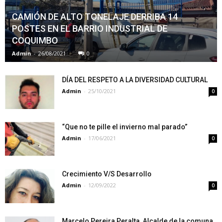
CAMIÓN DE ALTO TONELAJE DERRIBA 14
POSTES EN EL BARRIO INDUSTRIAL DE
COQUIMBO
Admin
-
26/08/2021
0
DÍA DEL RESPETO A LA DIVERSIDAD CULTURAL
Admin
-
25/10/2021
0
“Que no te pille el invierno mal parado”
Admin
-
17/06/2021
0
Crecimiento V/S Desarrollo
Admin
-
12/09/2022
0
Marcelo Pereira Peralta, Alcalde de la comuna