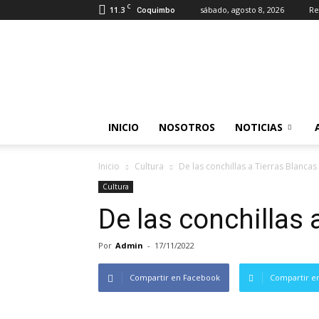
C
11.3
sábado, agosto 8, 2026
Re
Coquimbo
Somos
Industrias
INICIO
NOSOTROS
NOTICIAS
Inicio
Cultura
De las conchillas a Tierras Blancas
Cultura
De las conchillas 
Por
Admin
-
17/11/2022
Compartir en Facebook
Compartir en