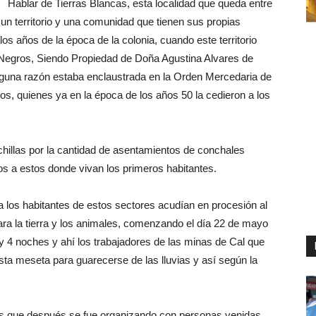
Hablar de Tierras Blancas, esta localidad que queda entre
n territorio y una comunidad que tienen sus propias
 los años de la época de la colonia, cuando este territorio
Negros, Siendo Propiedad de Doña Agustina Alvares de
alguna razón estaba enclaustrada en la Orden Mercedaria de
jos, quienes ya en la época de los años 50 la cedieron a los
illas por la cantidad de asentamientos de conchales
s a estos donde vivan los primeros habitantes.
a los habitantes de estos sectores acudían en procesión al
para la tierra y los animales, comenzando el día 22 de mayo
s y 4 noches y ahí los trabajadores de las minas de Cal que
sta meseta para guarecerse de las lluvias y así según la
nos que después se fue organizando con personas venidas