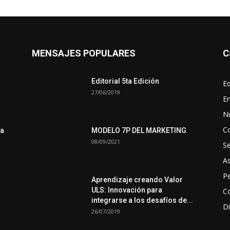
MENSAJES POPULARES
C
Editorial 5ta Edición
Ed
27/06/2019
En
N
C
ra
MODELO 7P DEL MARKETING
08/09/2021
S
A
Pe
Aprendizaje creando Valor
ULS: Innovación para
Co
integrarse a los desafíos de...
Di
26/07/2019