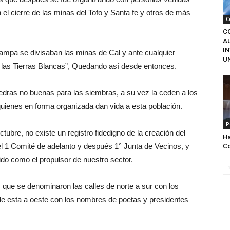
el cierre de las minas del Tofo y Santa fe y otros de más
C
C
A
IN
pampa se divisaban las minas de Cal y ante cualquier
UN
n las Tierras Blancas”, Quedando así desde entonces.
piedras no buenas para las siembras, a su vez la ceden a los
quienes en forma organizada dan vida a esta población.
P
ubre, no existe un registro fidedigno de la creación del
Ha
el 1 Comité de adelanto y después 1° Junta de Vecinos, y
Co
do como el propulsor de nuestro sector.
s que se denominaron las calles de norte a sur con los
de esta a oeste con los nombres de poetas y presidentes