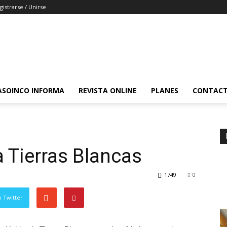
gistrarse / Unirse
ASOINCO INFORMA
REVISTA ONLINE
PLANES
CONTAC
a Tierras Blancas
1749
0
 Twitter