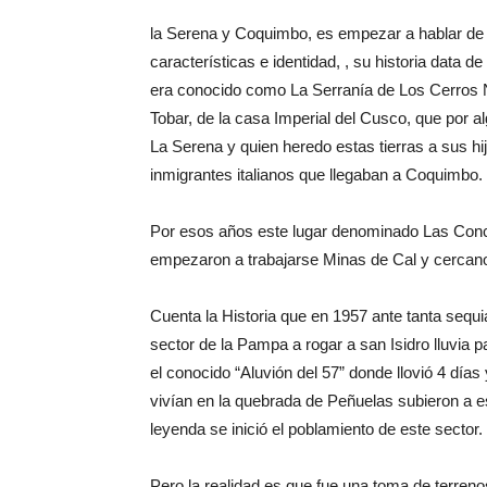
la Serena y Coquimbo, es empezar a hablar de u
características e identidad, , su historia data de
era conocido como La Serranía de Los Cerros 
Tobar, de la casa Imperial del Cusco, que por 
La Serena y quien heredo estas tierras a sus hi
inmigrantes italianos que llegaban a Coquimbo.
Por esos años este lugar denominado Las Conch
empezaron a trabajarse Minas de Cal y cercano
Cuenta la Historia que en 1957 ante tanta sequi
sector de la Pampa a rogar a san Isidro lluvia 
el conocido “Aluvión del 57” donde llovió 4 día
vivían en la quebrada de Peñuelas subieron a e
leyenda se inició el poblamiento de este sector.
Pero la realidad es que fue una toma de terre