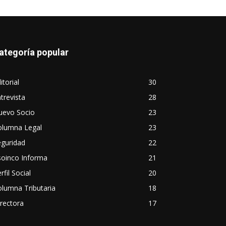
ategoría popular
itorial
30
trevista
28
uevo Socio
23
olumna Legal
23
eguridad
22
soinco Informa
21
rfil Social
20
lumna Tributaria
18
rectora
17