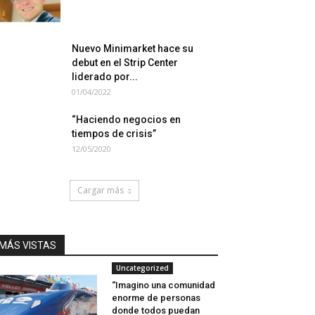
Nuevo Minimarket hace su
debut en el Strip Center
liderado por...
01/04/2022
“Haciendo negocios en
tiempos de crisis”
12/05/2020
Cargar más
MÁS VISTAS
Uncategorized
“Imagino una comunidad
enorme de personas
donde todos puedan