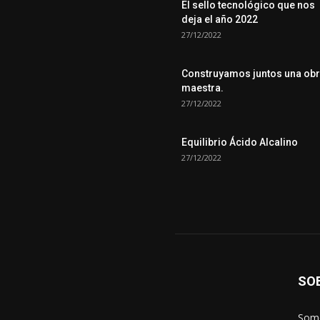
El sello tecnológico que nos
deja el año 2022
27/12/2022
Construyamos juntos una ob
maestra.
27/12/2022
Equilibrio Ácido Alcalino
27/12/2022
SO
Somo