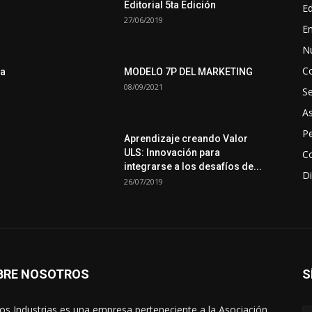
Editorial 5ta Edición
Ed
27/06/2019
En
N
C
ra
MODELO 7P DEL MARKETING
08/09/2021
S
A
Pe
Aprendizaje creando Valor
ULS: Innovación para
Co
integrarse a los desafíos de...
Di
26/07/2019
BRE NOSOTROS
S
s Industrias es una empresa perteneciente a la Asociación