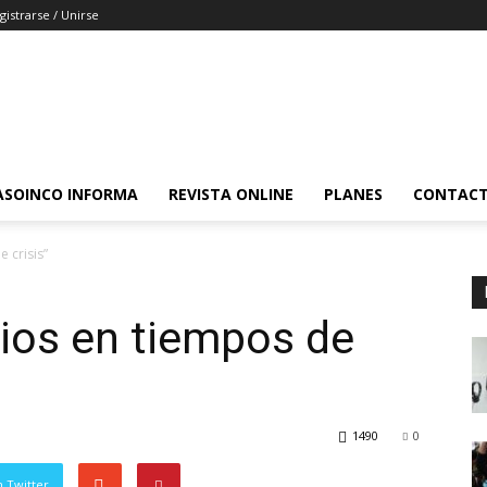
gistrarse / Unirse
ASOINCO INFORMA
REVISTA ONLINE
PLANES
CONTAC
 crisis”
ios en tiempos de
1490
0
 Twitter