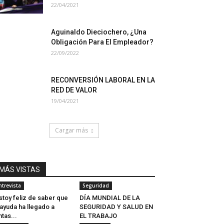
22/04/2021
Aguinaldo Dieciochero, ¿Una
Obligación Para El Empleador?
22/09/2022
RECONVERSIÓN LABORAL EN LA
RED DE VALOR
19/04/2021
Cargar más
MÁS VISTAS
ntrevista
Seguridad
stoy feliz de saber que
DÍA MUNDIAL DE LA
 ayuda ha llegado a
SEGURIDAD Y SALUD EN
ntas...
EL TRABAJO