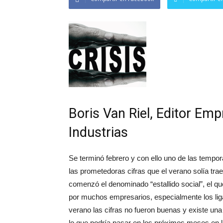
Boris Van Riel, Editor Em
Industrias
Se terminó febrero y con ello uno de las temp
las prometedoras cifras que el verano solía tr
comenzó el denominado “estallido social”, el q
por muchos empresarios, especialmente los ligad
verano las cifras no fueron buenas y existe un
lo que podría pasar en los próximos meses en l