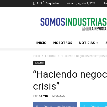
C
11.3
sábado, agosto 8, 2026
Re
Coquimbo
Somos
Industrias
INICIO
NOSOTROS
NOTICIAS
Inicio
Editorial
“Haciendo negocios en tiempos de
Editorial
“Haciendo negoc
crisis”
Por
Admin
-
12/05/2020
Compartir en Facebook
Compartir en