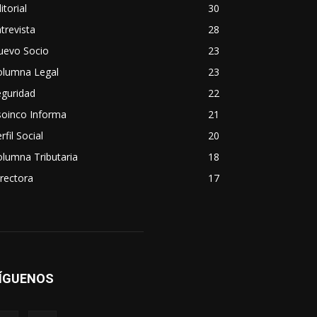
itorial
30
trevista
28
uevo Socio
23
olumna Legal
23
eguridad
22
soinco Informa
21
rfil Social
20
lumna Tributaria
18
rectora
17
ÍGUENOS