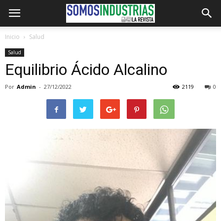
Inicio
Salud
Salud
Equilibrio Ácido Alcalino
Por
Admin
-
27/12/2022
2119
0