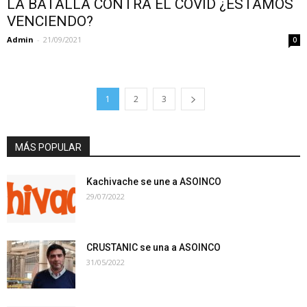
LA BATALLA CONTRA EL COVID ¿ESTAMOS
VENCIENDO?
Admin
-
21/09/2021
0
1
2
3
MÁS POPULAR
Kachivache se une a ASOINCO
29/07/2022
CRUSTANIC se una a ASOINCO
31/05/2022