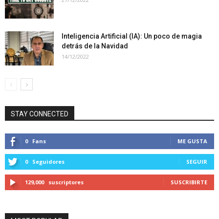
Inteligencia Artificial (IA): Un poco de magia
detrás de la Navidad
14/12/2022
STAY CONNECTED
0
Fans
ME GUSTA
0
Seguidores
SEGUIR
129,000
suscriptores
SUSCRIBIRTE