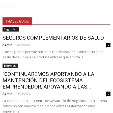
TRAVEL GUIDE
Seguridad
SEGUROS COMPLEMENTARIOS DE SALUD
Admin
-
12/05/2020
0
Este seguro te permite hacer un reembolso por la diferencia en el
gasto desalud que se produce entre lo que aporta la...
Entrevista
“CONTINUAREMOS APORTANDO A LA
MANTENCIÓN DEL ECOSISTEMA
EMPRENDEDOR, APOYANDO A LAS...
Admin
-
16/04/2021
0
La coordinadora del Centro de Desarrollo de Negocios de La Serena
conversó con nuestro medio y nos entrega información muy
importante