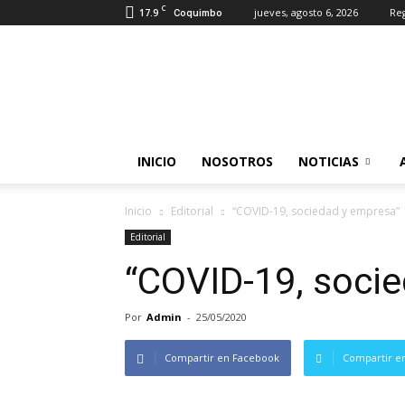
C
17.9
jueves, agosto 6, 2026
Reg
Coquimbo
Somos
Industrias
INICIO
NOSOTROS
NOTICIAS
Inicio
Editorial
“COVID-19, sociedad y empresa”
Editorial
“COVID-19, soci
Por
Admin
-
25/05/2020
Compartir en Facebook
Compartir en