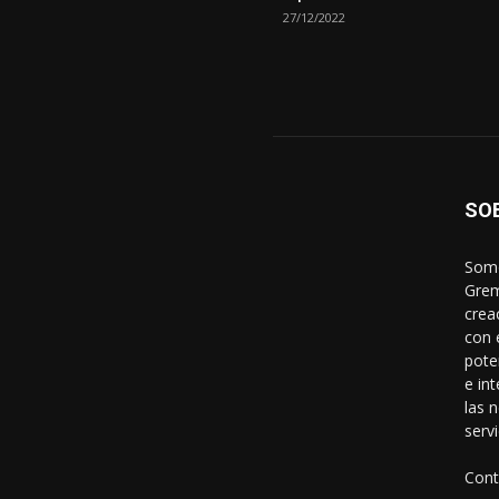
27/12/2022
SO
Somo
Grem
crea
con 
pote
e in
las 
servi
Cont