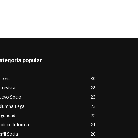
ategoría popular
itorial
30
trevista
28
uevo Socio
23
olumna Legal
23
eguridad
22
soinco Informa
21
rfil Social
20