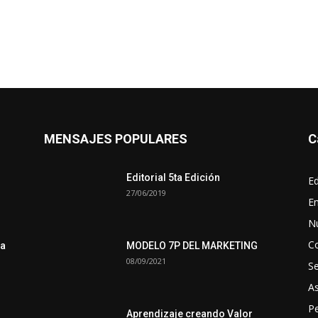
MENSAJES POPULARES
C
Editorial 5ta Edición
Ed
27/06/2019
En
N
C
ra
MODELO 7P DEL MARKETING
08/09/2021
S
A
Pe
Aprendizaje creando Valor