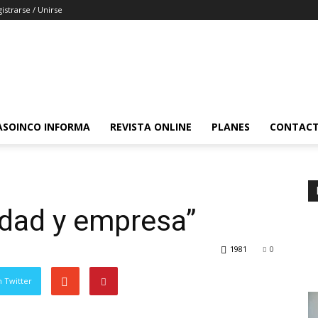
istrarse / Unirse
ASOINCO INFORMA
REVISTA ONLINE
PLANES
CONTAC
edad y empresa”
1981
0
 Twitter