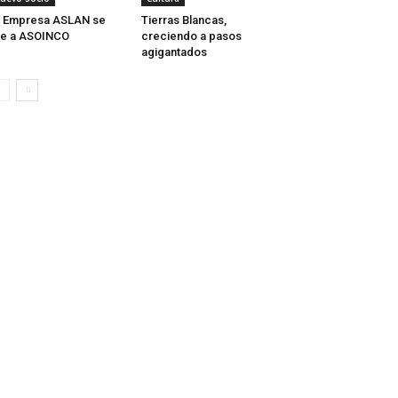
 Empresa ASLAN se
Tierras Blancas,
ne a ASOINCO
creciendo a pasos
agigantados