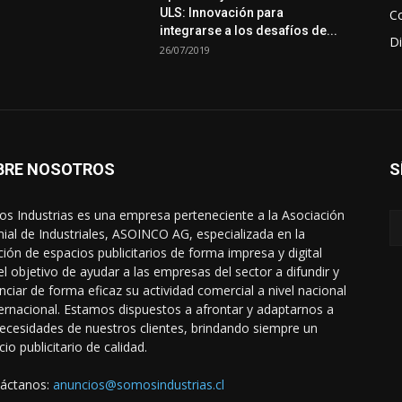
ULS: Innovación para
Co
integrarse a los desafíos de...
Di
26/07/2019
BRE NOSOTROS
S
s Industrias es una empresa perteneciente a la Asociación
ial de Industriales, ASOINCO AG, especializada en la
ción de espacios publicitarios de forma impresa y digital
el objetivo de ayudar a las empresas del sector a difundir y
nciar de forma eficaz su actividad comercial a nivel nacional
ternacional. Estamos dispuestos a afrontar y adaptarnos a
necesidades de nuestros clientes, brindando siempre un
cio publicitario de calidad.
áctanos:
anuncios@somosindustrias.cl