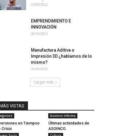
07/09/2022
EMPRENDIMIENTO E
INNOVACIÓN
08/10/2021
Manufactura Aditiva o
Impresión 3D ¿hablamos de lo
mismo?
20/09/2022
Cargar más
MÁS VISTAS
egocios
Asoinco Informa
versiones en Tiempos
Últimas actividades de
 Crisis
ASOINCO.
uevo Socio
Cultura