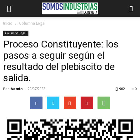
Inicio
Columna Legal
Columna Legal
Proceso Constituyente: los
pasos a seguir según el
resultado del plebiscito de
salida.
Por
Admin
-
29/07/2022
902
0