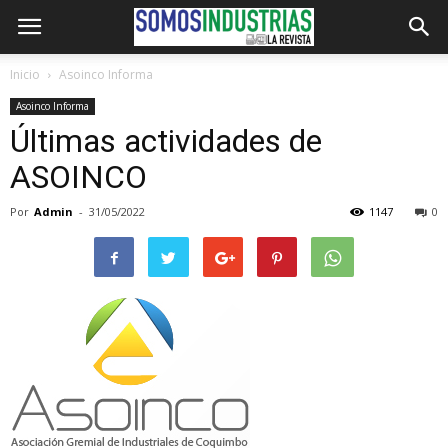
Inicio
Asoinco Informa
Asoinco Informa
Últimas actividades de
ASOINCO
Por
Admin
-
31/05/2022
1147
0