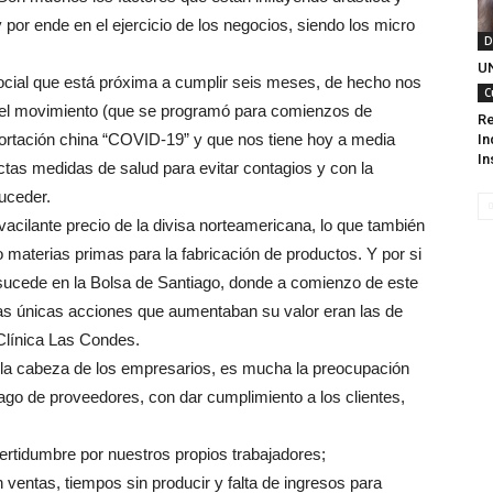
por ende en el ejercicio de los negocios, siendo los micro
D
UN
social que está próxima a cumplir seis meses, de hecho nos
C
el movimiento (que se programó para comienzos de
Re
portación china “COVID-19” y que nos tiene hoy a media
In
In
tas medidas de salud para evitar contagios y con la
uceder.
cilante precio de la divisa norteamericana, lo que también
 materias primas para la fabricación de productos. Y por si
 sucede en la Bolsa de Santiago, donde a comienzo de este
as únicas acciones que aumentaban su valor eran las de
 Clínica Las Condes.
la cabeza de los empresarios, es mucha la preocupación
ago de proveedores, con dar cumplimiento a los clientes,
rtidumbre por nuestros propios trabajadores;
ventas, tiempos sin producir y falta de ingresos para