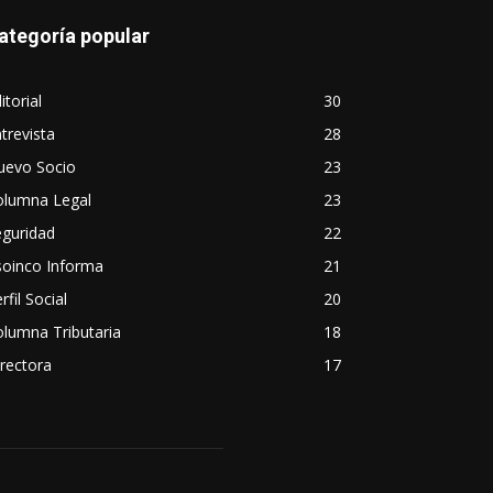
ategoría popular
itorial
30
trevista
28
uevo Socio
23
olumna Legal
23
eguridad
22
soinco Informa
21
rfil Social
20
lumna Tributaria
18
rectora
17