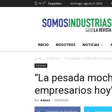
C
11.7
domingo, agosto 9, 2026
Coquimbo
Somos
Industrias
INICIO
NOSOTROS
NOTICIAS
Inicio
Editorial
“La pesada mochila de los empre
Editorial
“La pesada mochi
empresarios hoy
Por
Admin
-
12/05/2020
Compartir en Facebook
Compartir en