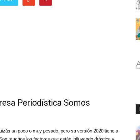
presa Periodística Somos
izás un poco o muy pesado, pero su versión 2020 tiene a
on muchos los factores que están influyendo drástica y