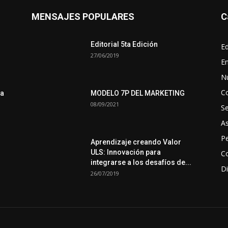
MENSAJES POPULARES
C
Editorial 5ta Edición
Ed
27/06/2019
En
N
C
ra
MODELO 7P DEL MARKETING
08/09/2021
S
A
Pe
Aprendizaje creando Valor
ULS: Innovación para
Co
integrarse a los desafíos de...
Di
26/07/2019