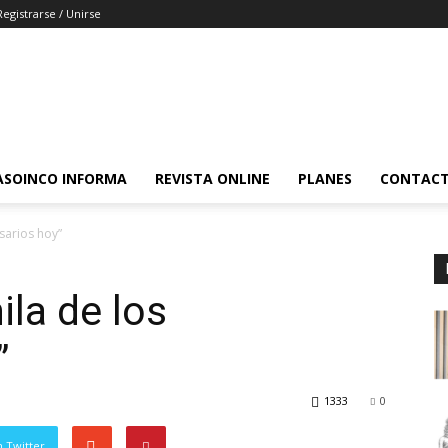
Registrarse / Unirse
ASOINCO INFORMA
REVISTA ONLINE
PLANES
CONTAC
sarios hoy”
la de los
”
1333
0
 Twitter