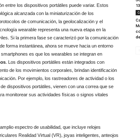
n entre los dispositivos portátiles puede variar. Estos
13
C
ológica alcanzada con la miniaturización de los
Ca
protocolos de comunicación, la geolocalización y el
Ma
 tecnología wearable representa una nueva etapa en la
co
de
viles. Si la primera fase se caracterizó por la comunicación
s de forma instantánea, ahora se mueve hacia un entorno
s smartphones es que los wearables se integran en
nos
. Los dispositivos portátiles están integrados con
nto de los movimientos corporales, brindan identificación
icación. Por ejemplo, los rastreadores de actividad o los
 de dispositivos portátiles, vienen con una correa que se
a monitorear sus actividades físicas o signos vitales
amplio espectro de usabilidad, que incluye relojes
uriculares Realidad Virtual (VR), joyas inteligentes, anteojos