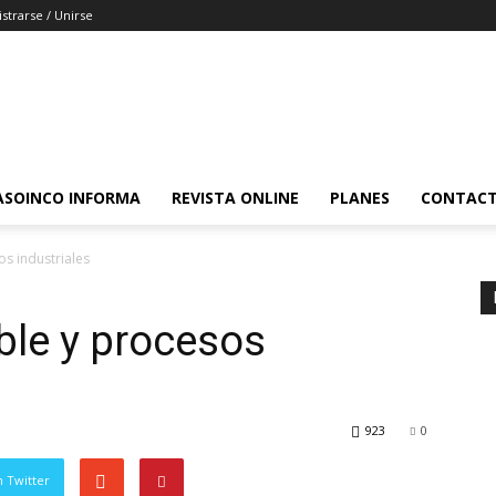
strarse / Unirse
ASOINCO INFORMA
REVISTA ONLINE
PLANES
CONTAC
s industriales
ble y procesos
923
0
 Twitter