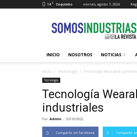
C
14
viernes, agosto 7, 2026
Regi
Coquimbo
Somos
Industrias
INICIO
NOSOTROS
NOTICIAS
Inicio
Tecnología
Tecnología Wearable y proceso
Tecnología
Tecnología Weara
industriales
Por
Admin
-
03/10/2022
Compartir en Facebook
Compartir en