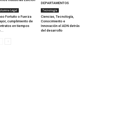
DEPARTAMENTOS
olumna Legal
Tecnología
so Fortuito o Fuerza
Ciencias, Tecnología,
yor, cumplimiento de
Conocimiento e
ntratos en tiempos
Innovación el ADN detrás
...
del desarrollo