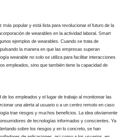
 más popular y está lista para revolucionar el futuro de la
corporación de wearables en la actividad laboral. Smart
gunos ejemplos de wearables. Cuando se trata de
impulsando la manera en que las empresas superan
logía wearable no solo se utiliza para facilitar interacciones
e los empleados, sino que también tiene la capacidad de
de los empleados y el lugar de trabajo al monitorear las
cionar una alerta al usuario o a un centro remoto en caso
ología trae riesgos y muchos beneficios. La idea obviamente
r consumidores de tecnologías informados y conscientes. Ya
lertando sobre los riesgos y en lo concreto, se han
rrolladores de aplicaciones, así como a los usuarios, en