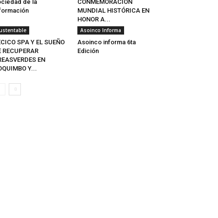
ciedad de la
CONMEMORACIÓN
formación
MUNDIAL HISTÓRICA EN
HONOR A...
ustentable
Asoinco Informa
CICO SPA Y EL SUEÑO
Asoinco informa 6ta
E RECUPERAR
Edición
REASVERDES EN
QUIMBO Y...