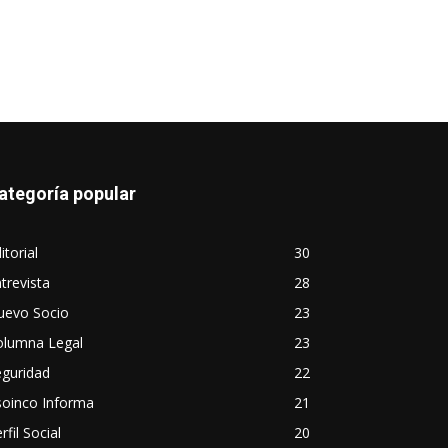
ategoría popular
itorial
30
trevista
28
uevo Socio
23
olumna Legal
23
eguridad
22
soinco Informa
21
rfil Social
20