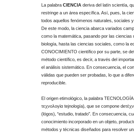
La palabra
CIENCIA
deriva del latín scientía, q
restringe a un área específica. Así, pues, la cien
todos aquellos fenómenos naturales, sociales y a
De este modo, la ciencia abarca variados camp
como la matemática, pasando por las ciencias nat
biología, hasta las ciencias sociales, como la e
CONOCIMIENTO científico por su parte, se def
método científico, es decir, a través del import
el análisis sistemático. En consecuencia, el co
válidas que pueden ser probadas, lo que a dife
reproducible.
El origen etimológico, la palabra TECNOLOGÍA si
τεχνολογία tejnología), que se compone deτέχνη (
(lógos), “estudio, tratado”. En consecuencia, 
conocimiento incorporado en un objeto, product
métodos y técnicas diseñados para resolver un