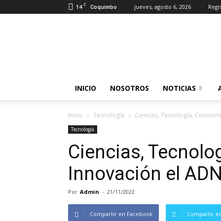
C
14
jueves, agosto 6, 2026
Regi
Coquimbo
Somos
Industrias
INICIO
NOSOTROS
NOTICIAS
Inicio
Tecnología
Ciencias, Tecnología, Conocimi
Tecnología
Ciencias, Tecnolo
Innovación el ADN 
Por
Admin
-
21/11/2022
Compartir en Facebook
Compartir en