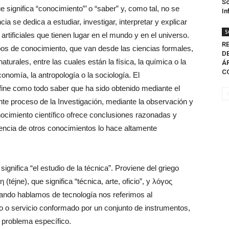
So
ue significa “conocimiento”’ o “saber” y, como tal, no se
In
cia se dedica a estudiar, investigar, interpretar y explicar
S
rtificiales que tienen lugar en el mundo y en el universo.
RE
os de conocimiento, que van desde las ciencias formales,
D
urales, entre las cuales están la física, la química o la
Á
CO
conomía, la antropología o la sociología. El
ine como todo saber que ha sido obtenido mediante el
ante proceso de la Investigación, mediante la observación y
nocimiento científico ofrece conclusiones razonadas y
rencia de otros conocimientos lo hace altamente
gnifica “el estudio de la técnica”. Proviene del griego
téjne), que significa “técnica, arte, oficio”, y λόγος
cuando hablamos de tecnología nos referimos al
o o servicio conformado por un conjunto de instrumentos,
 problema específico.