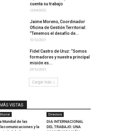
cuenta su trabajo
13/04/2022
Jaime Moreno, Coordinador
Oficina de Gestión Territorial:
“Tenemos el desafío de...
10/12/2021
Fidel Castro de Uruz: “Somos
formadores y nuestra principal
misión es...
29/12/2021
Cargar más
MÁS VISTAS
ditorial
Directora
a Mundial de las
DIA INTERNACIONAL
lecomunicaciones y la
DEL TRABAJO: UNA