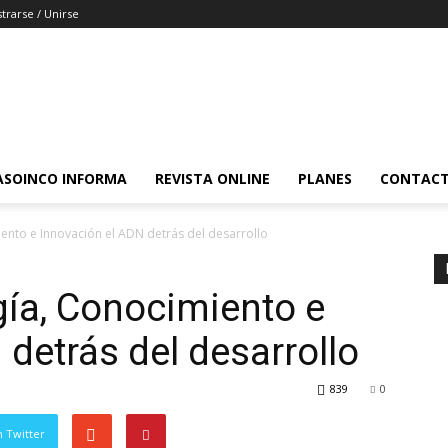
strarse / Unirse
ASOINCO INFORMA
REVISTA ONLINE
PLANES
CONTAC
ento e Innovación el ADN detrás del desarrollo
gía, Conocimiento e
detrás del desarrollo
839
0
 Twitter