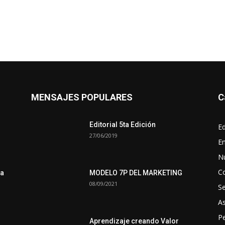
MENSAJES POPULARES
C
Editorial 5ta Edición
Ed
27/06/2019
En
N
C
ra
MODELO 7P DEL MARKETING
08/09/2021
S
A
Pe
Aprendizaje creando Valor