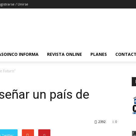
gistrarse / Unirse
ASOINCO INFORMA
REVISTA ONLINE
PLANES
CONTAC
e Futuro”
señar un país de
2392
0
 Twitter