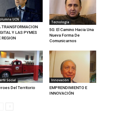
olumna UCN
Tecnología
A TRANSFORMACION
5G: El Camino Hacia Una
GITAL Y LAS PYMES
Nueva Forma De
E REGION
Comunicarnos
erfil Social
Innovación
roes Del Territorio
EMPRENDIMIENTO E
INNOVACIÓN