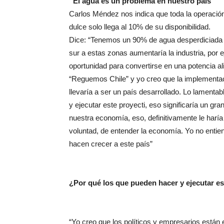
“El agua es un problema en nuestro país”
Carlos Méndez nos indica que toda la operació
dulce solo llega al 10% de su disponibilidad.
Dice: “Tenemos un 90% de agua desperdiciada e
sur a estas zonas aumentaría la industria, por ej
oportunidad para convertirse en una potencia al
“Reguemos Chile” y yo creo que la implementa
llevaría a ser un país desarrollado. Lo lament
y ejecutar este proyecti, eso significaría un gr
nuestra economía, eso, definitivamente le har
voluntad, de entender la economía. Yo no entie
hacen crecer a este país”
¿Por qué los que pueden hacer y ejecutar es
“Yo creo que los políticos y empresarios están 