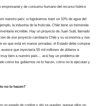
n empresarial y de consumo humano del recurso hídrico
n nuestro país; si lográramos traer un 10% de agua del
emplo, la industria de la frutícola. Chile tiene un tremenda
imentaria increible. Hay un proyecto de Juan Sutil, llamado
ción de ese proyecto cambiaría Chile y su economía y nos
able es que está en manos privadas; el Estado debe comprar
an avance que inyectaría 55 mil millones de dólares a
ía muy bien a nuestro país… acá hay un problema de
ndo cómo los gobiernos no lo hacen, cómo no lo ejecutan y
to no lo hacen?
en un estado de confort y ahí se quedan, porque ellos no