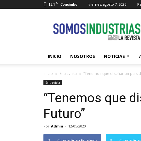
C
15.1
viernes, agosto 7, 2026
Re
Coquimbo
Somos
Industrias
INICIO
NOSOTROS
NOTICIAS
Inicio
Entrevista
“Tenemos que diseñar un país d
Entrevista
“Tenemos que di
Futuro”
Por
Admin
-
12/05/2020
Compartir en Facebook
Compartir en