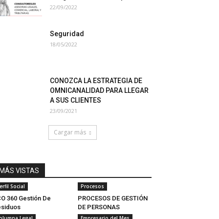
22/09/2022
Seguridad
18/05/2022
CONOZCA LA ESTRATEGIA DE
OMNICANALIDAD PARA LLEGAR
A SUS CLIENTES
23/09/2021
Cargar más
MÁS VISTAS
erfil Social
Procesos
O 360 Gestión De
PROCESOS DE GESTIÓN
siduos
DE PERSONAS
olumna Legal
Empresario del Mes