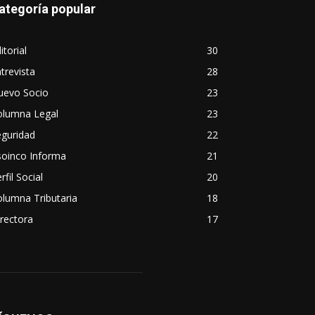
ategoría popular
itorial
30
trevista
28
uevo Socio
23
olumna Legal
23
eguridad
22
soinco Informa
21
rfil Social
20
lumna Tributaria
18
rectora
17