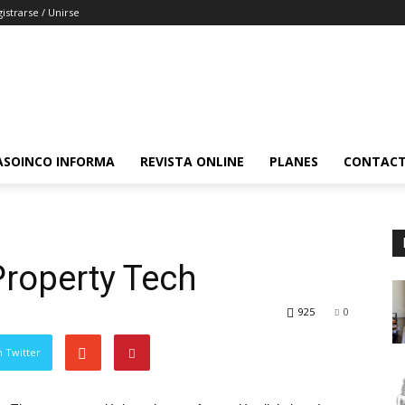
istrarse / Unirse
ASOINCO INFORMA
REVISTA ONLINE
PLANES
CONTAC
roperty Tech
925
0
 Twitter