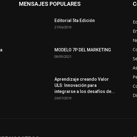
MENSAJES POPULARES
C
Editorial 5ta Edición
Ed
27/06/2019
En
N
C
ra
MODELO 7P DEL MARKETING
08/09/2021
S
A
Pe
Aprendizaje creando Valor
ULS: Innovación para
Co
integrarse a los desafíos de...
Di
26/07/2019