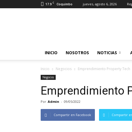
C
17.9
jueves, agosto 6, 2026
Reg
Coquimbo
Somos
Industrias
INICIO
NOSOTROS
NOTICIAS
Inicio
Negocios
Emprendimiento Property Tech
Negocios
Emprendimiento P
Por
Admin
-
09/05/2022
Compartir en Facebook
Compartir en