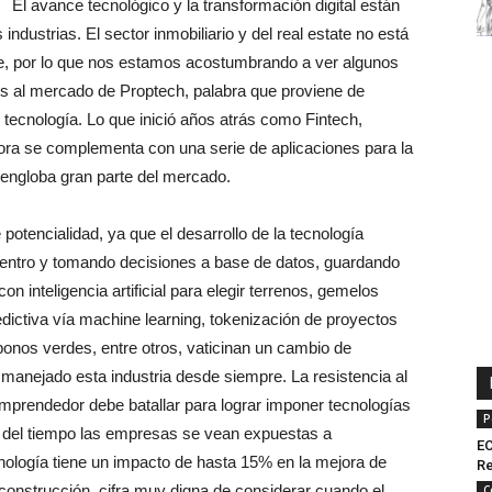
El avance tecnológico y la transformación digital están
dustrias. El sector inmobiliario y del real estate no está
se, por lo que nos estamos acostumbrando a ver algunos
s al mercado de Proptech, palabra que proviene de
 tecnología. Lo que inició años atrás como Fintech,
ora se complementa con una serie de aplicaciones para la
al engloba gran parte del mercado.
otencialidad, ya que el desarrollo de la tecnología
l centro y tomando decisiones a base de datos, guardando
n inteligencia artificial para elegir terrenos, gemelos
edictiva vía machine learning, tokenización de proyectos
bonos verdes, entre otros, vaticinan un cambio de
manejado esta industria desde siempre. La resistencia al
mprendedor debe batallar para lograr imponer tecnologías
P
ar del tiempo las empresas se vean expuestas a
EC
cnología tiene un impacto de hasta 15% en la mejora de
Re
a construcción, cifra muy digna de considerar cuando el
C