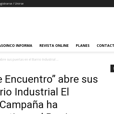
gistrarse / Unirse
ASOINCO INFORMA
REVISTA ONLINE
PLANES
CONTAC
re sus puertas en el Barrio Industrial ...
 Encuentro” abre sus
io Industrial El
 Campaña ha