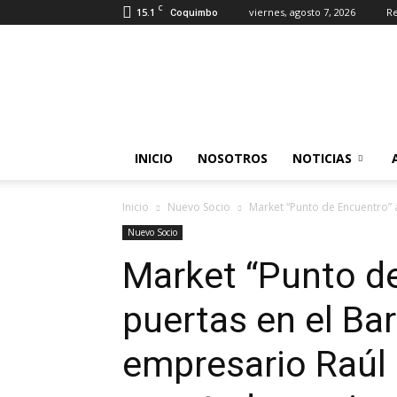
C
15.1
viernes, agosto 7, 2026
Re
Coquimbo
Somos
Industrias
INICIO
NOSOTROS
NOTICIAS
Inicio
Nuevo Socio
Market “Punto de Encuentro” ab
Nuevo Socio
Market “Punto de
puertas en el Barr
empresario Raúl