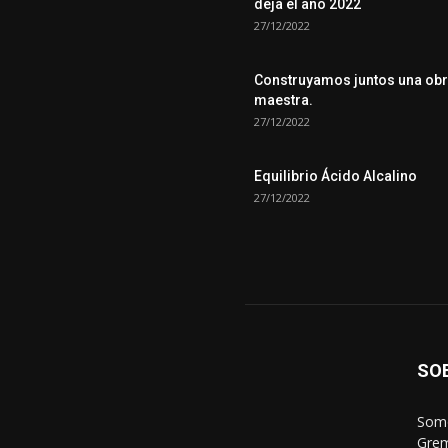
deja el año 2022
27/12/2022
Construyamos juntos una ob
maestra.
27/12/2022
Equilibrio Ácido Alcalino
27/12/2022
SO
Somo
Grem