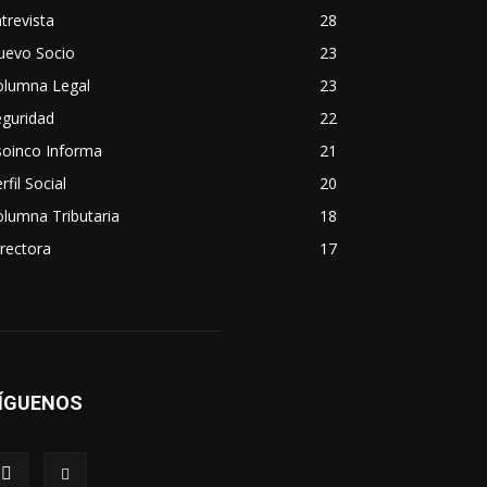
trevista
28
uevo Socio
23
olumna Legal
23
eguridad
22
soinco Informa
21
rfil Social
20
lumna Tributaria
18
rectora
17
ÍGUENOS