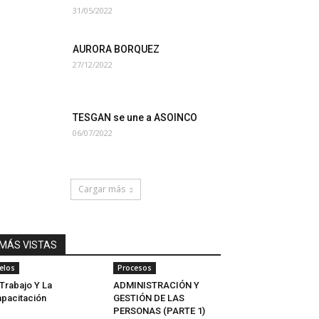
31/05/2022
AURORA BORQUEZ
27/12/2022
TESGAN se une a ASOINCO
06/07/2022
Cargar más
MÁS VISTAS
elos
Procesos
 Trabajo Y La
ADMINISTRACIÓN Y
pacitación
GESTIÓN DE LAS
PERSONAS (PARTE 1)