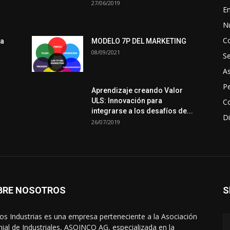
27/06/2019
En
N
C
ra
MODELO 7P DEL MARKETING
08/09/2021
S
A
Pe
Aprendizaje creando Valor
ULS: Innovación para
Co
integrarse a los desafíos de...
Di
26/07/2019
BRE NOSOTROS
S
s Industrias es una empresa perteneciente a la Asociación
ial de Industriales, ASOINCO AG, especializada en la