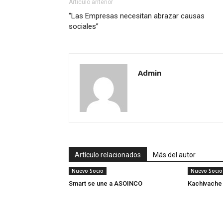
Artículo anterior
“Las Empresas necesitan abrazar causas
sociales”
Admin
Artículo relacionados
Más del autor
Nuevo Socio
Nuevo Socio
Smart se une a ASOINCO
Kachivache