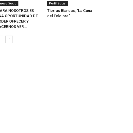
uevo Socio
Perfil Social
PARA NOSOTROS ES
Tierras Blancas, “La Cuna
NA OPORTUNIDAD DE
del Folclore”
ODER OFRECER Y
ACERNOS VER...