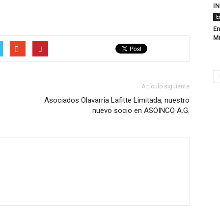
IN
E
En
Mu
Artículo siguiente
Asociados Olavarria Lafitte Limitada, nuestro
nuevo socio en ASOINCO A.G.