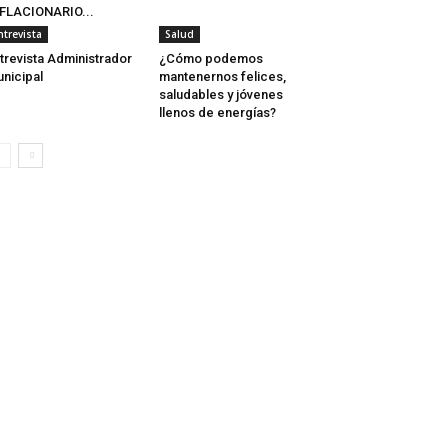
FLACIONARIO...
ntrevista
Salud
trevista Administrador
¿Cómo podemos
nicipal
mantenernos felices,
saludables y jóvenes
llenos de energías?