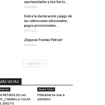
oportunidades y eso fue lo...
10/06/2020
Sobre la declaración y pago de
las retenciones adicionales,
pagos provisionales...
03/10/2022
¡Seguras Fiestas Patrias!
13/09/2022
Cargar más
MÁS VISTAS
inanzas
Nuevo Socio
S RETIROS DE LAS
PEMJEAN Se Une A
P, ¿TIENEN LA CULPA
ASOINCO
EL EFECTO