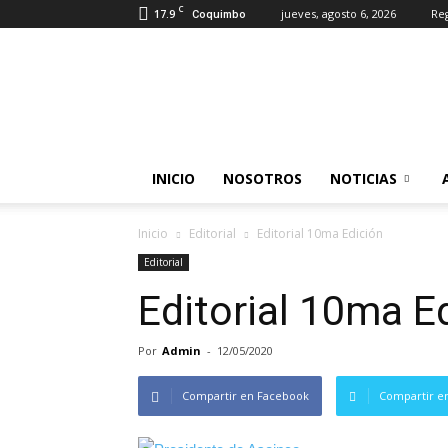
C
17.9
jueves, agosto 6, 2026
Reg
Coquimbo
Somos
Industrias
INICIO
NOSOTROS
NOTICIAS
Inicio
Editorial
Editorial 10ma Edición
Editorial
Editorial 10ma E
Por
Admin
-
12/05/2020
Compartir en Facebook
Compartir en