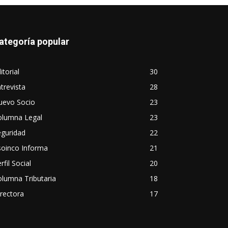
ategoría popular
itorial
30
trevista
28
uevo Socio
23
olumna Legal
23
eguridad
22
soinco Informa
21
rfil Social
20
lumna Tributaria
18
rectora
17