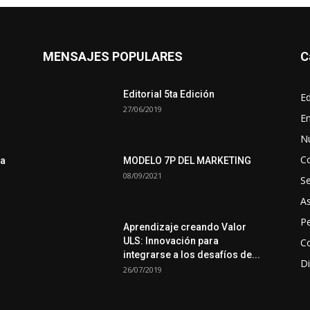
MENSAJES POPULARES
C
Editorial 5ta Edición
Ed
27/06/2019
En
N
C
ra
MODELO 7P DEL MARKETING
08/09/2021
S
A
Pe
Aprendizaje creando Valor
ULS: Innovación para
Co
integrarse a los desafíos de...
Di
26/07/2019