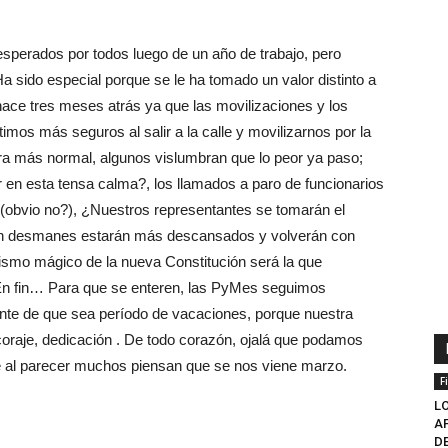
perados por todos luego de un año de trabajo, pero
Ha sido especial porque se le ha tomado un valor distinto a
ace tres meses atrás ya que las movilizaciones y los
os más seguros al salir a la calle y movilizarnos por la
ra más normal, algunos vislumbran que lo peor ya paso;
n esta tensa calma?, los llamados a paro de funcionarios
 (obvio no?), ¿Nuestros representantes se tomarán el
acen desmanes estarán más descansados y volverán con
lismo mágico de la nueva Constitución será la que
En fin… Para que se enteren, las PyMes seguimos
iente de que sea período de vacaciones, porque nuestra
, coraje, dedicación . De todo corazón, ojalá que podamos
ue al parecer muchos piensan que se nos viene marzo.
F
LO
AF
D