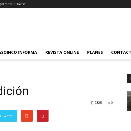
istrarse / Unirse
ASOINCO INFORMA
REVISTA ONLINE
PLANES
CONTAC
dición
2325
0
 Twitter