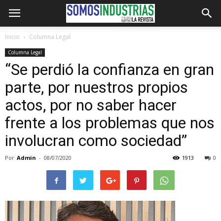
Inicio
Columna Legal
Columna Legal
“Se perdió la confianza en gran
parte, por nuestros propios
actos, por no saber hacer
frente a los problemas que nos
involucran como sociedad”
Por
Admin
-
08/07/2020
1913
0