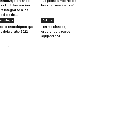
rendizaje creando
“La pesada mochila de
lor ULS: Innovación
los empresarios hoy”
ra integrarse a los
safíos de...
ecnología
Cultura
 sello tecnológico que
Tierras Blancas,
s deja el año 2022
creciendo a pasos
agigantados