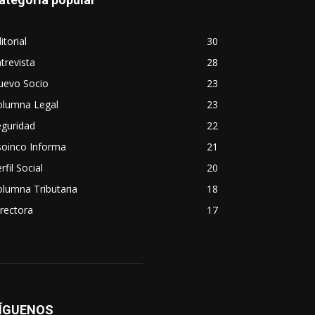
itorial
30
trevista
28
uevo Socio
23
olumna Legal
23
eguridad
22
soinco Informa
21
rfil Social
20
lumna Tributaria
18
rectora
17
ÍGUENOS