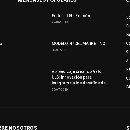
Editorial 5ta Edición
Ed
27/06/2019
En
N
C
ra
MODELO 7P DEL MARKETING
08/09/2021
S
A
Pe
Aprendizaje creando Valor
ULS: Innovación para
Co
integrarse a los desafíos de...
Di
26/07/2019
BRE NOSOTROS
S