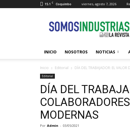
C
15.1
viernes, agosto 7, 2026
Re
Coquimbo
Somos
Industrias
INICIO
NOSOTROS
NOTICIAS
Inicio
Editorial
DÍA DEL TRABAJADOR: EL VALOR
Editorial
DÍA DEL TRABAJA
COLABORADORES
MODERNAS
Por
Admin
-
03/05/2021