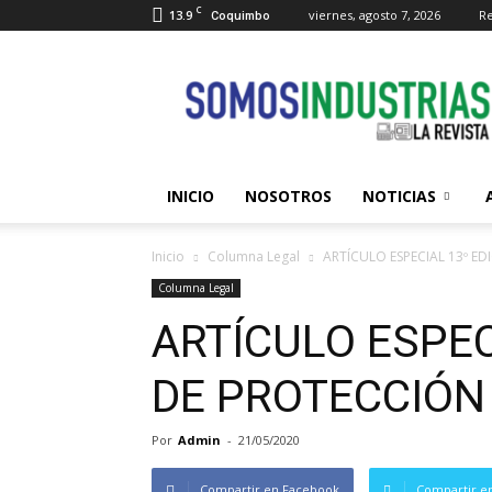
C
13.9
viernes, agosto 7, 2026
Re
Coquimbo
Somos
Industrias
INICIO
NOSOTROS
NOTICIAS
Inicio
Columna Legal
ARTÍCULO ESPECIAL 13º E
Columna Legal
ARTÍCULO ESPEC
DE PROTECCIÓN
Por
Admin
-
21/05/2020
Compartir en Facebook
Compartir en