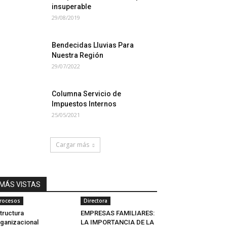
insuperable
29/08/2019
Bendecidas Lluvias Para
Nuestra Región
29/07/2022
Columna Servicio de
Impuestos Internos
25/05/2021
Cargar más
MÁS VISTAS
rocesos
Directora
tructura
EMPRESAS FAMILIARES:
ganizacional
LA IMPORTANCIA DE LA