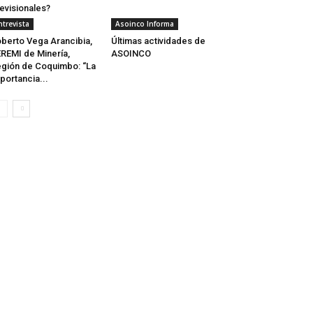
evisionales?
ntrevista
Asoinco Informa
berto Vega Arancibia,
Últimas actividades de
REMI de Minería,
ASOINCO
gión de Coquimbo: “La
portancia...