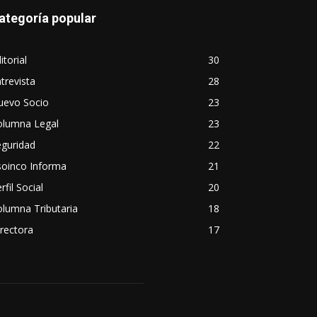
ategoría popular
itorial
30
trevista
28
uevo Socio
23
olumna Legal
23
eguridad
22
soinco Informa
21
rfil Social
20
lumna Tributaria
18
rectora
17