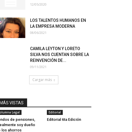
12/05/2020
LOS TALENTOS HUMANOS EN
LA EMPRESA MODERNA
08/06/2021
CAMILA LEYTON Y LORETO
SILVA NOS CUENTAN SOBRE LA
REINVENCIÓN DE...
09/11/2021
Cargar más
MÁS VISTAS
olumna Legal
Editorial
ndos de pensiones,
Editorial 6ta Edición
ealmente soy dueño
 los ahorros