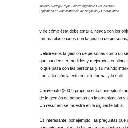
Maickol Rodrigo Rojas Guerra Ingeniero Civil Industrial
Diplomado en Administración de Negocios y Operaciones
y de cómo ésta debe estar alineada con los obje
temas relacionados con la gestión de personas, 
Definiremos la gestión de personas como un si
que pueden ser medidos y mejorados continuam
lo que pasa con las personas y su mundo interio
con la tensión latente entre lo formal y lo sutil.
Chiavenato (2007) propone esta conceptualizaci
de la gestión de personas en la organización y 
Un resumen se muestra en la siguiente tabla:
Es interesante, por ejemplo, las preguntas qu
bastante bien el rol de las personas dentro de l