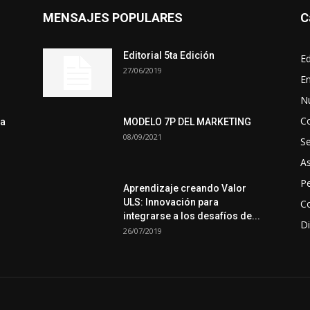
MENSAJES POPULARES
C
Editorial 5ta Edición
Ed
27/06/2019
En
N
C
ra
MODELO 7P DEL MARKETING
08/09/2021
S
A
Pe
Aprendizaje creando Valor
ULS: Innovación para
Co
integrarse a los desafíos de...
Di
26/07/2019