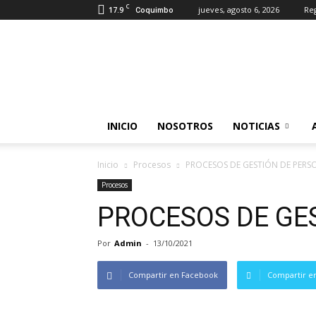
C
17.9
jueves, agosto 6, 2026
Reg
Coquimbo
Somos
Industrias
INICIO
NOSOTROS
NOTICIAS
Inicio
Procesos
PROCESOS DE GESTIÓN DE PERS
Procesos
PROCESOS DE GE
Por
Admin
-
13/10/2021
Compartir en Facebook
Compartir en