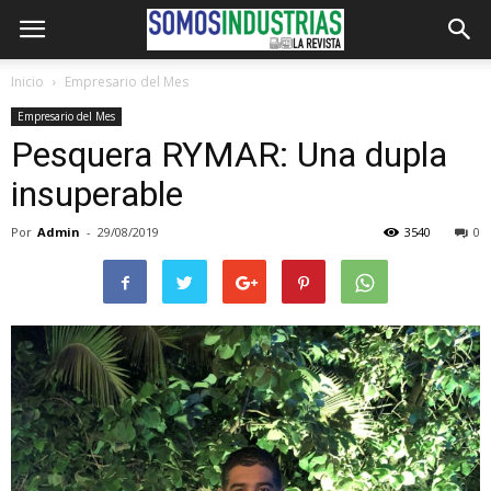
Inicio
Empresario del Mes
Empresario del Mes
Pesquera RYMAR: Una dupla
insuperable
Por
Admin
-
29/08/2019
3540
0