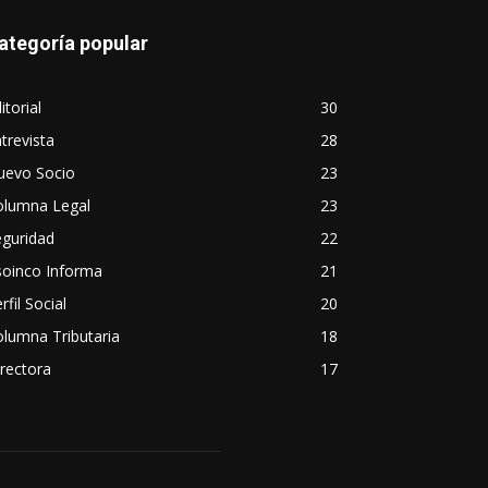
ategoría popular
itorial
30
trevista
28
uevo Socio
23
olumna Legal
23
eguridad
22
soinco Informa
21
rfil Social
20
lumna Tributaria
18
rectora
17