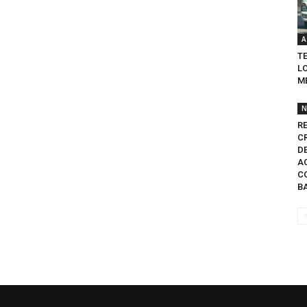
A
T
L
ME
N
R
C
D
A
C
BA