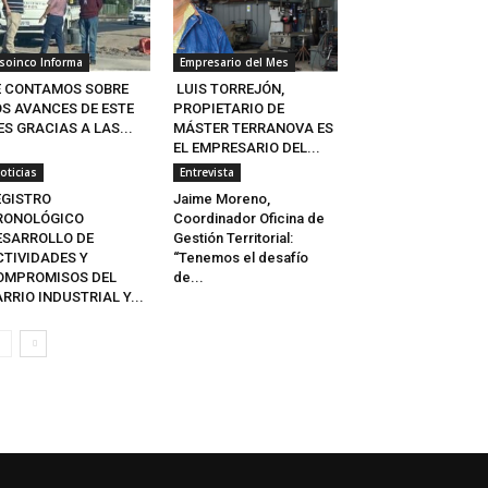
soinco Informa
Empresario del Mes
E CONTAMOS SOBRE
LUIS TORREJÓN,
OS AVANCES DE ESTE
PROPIETARIO DE
S GRACIAS A LAS...
MÁSTER TERRANOVA ES
EL EMPRESARIO DEL...
oticias
Entrevista
EGISTRO
Jaime Moreno,
RONOLÓGICO
Coordinador Oficina de
ESARROLLO DE
Gestión Territorial:
CTIVIDADES Y
“Tenemos el desafío
OMPROMISOS DEL
de...
RRIO INDUSTRIAL Y...