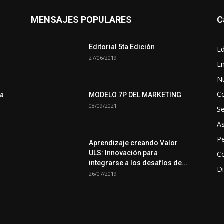
MENSAJES POPULARES
C
Editorial 5ta Edición
Ed
27/06/2019
En
N
C
ra
MODELO 7P DEL MARKETING
08/09/2021
S
A
Pe
Aprendizaje creando Valor
ULS: Innovación para
Co
integrarse a los desafíos de...
Di
26/07/2019