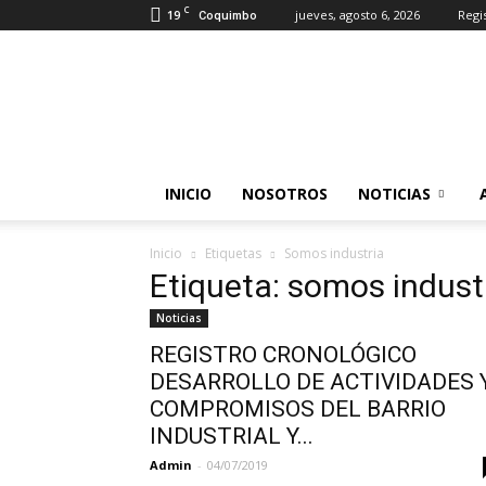
C
19
jueves, agosto 6, 2026
Regi
Coquimbo
Somos
Industrias
INICIO
NOSOTROS
NOTICIAS
Inicio
Etiquetas
Somos industria
Etiqueta: somos indust
Noticias
REGISTRO CRONOLÓGICO
DESARROLLO DE ACTIVIDADES 
COMPROMISOS DEL BARRIO
INDUSTRIAL Y...
Admin
-
04/07/2019