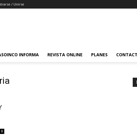
strarse / Unirse
ASOINCO INFORMA
REVISTA ONLINE
PLANES
CONTAC
ria
Y
0