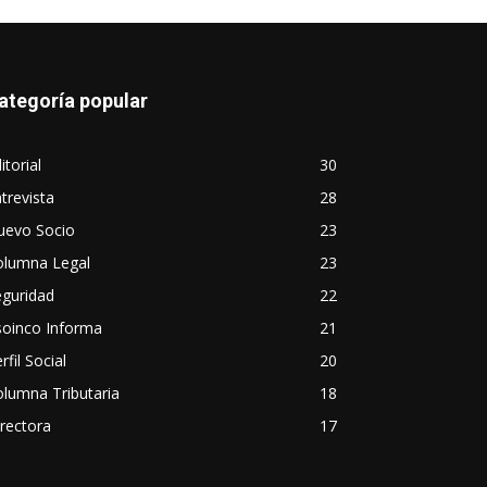
ategoría popular
itorial
30
trevista
28
uevo Socio
23
olumna Legal
23
eguridad
22
soinco Informa
21
rfil Social
20
lumna Tributaria
18
rectora
17