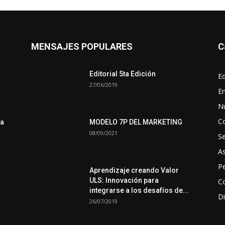
MENSAJES POPULARES
C
Editorial 5ta Edición
Ed
27/06/2019
En
N
C
ra
MODELO 7P DEL MARKETING
08/09/2021
S
A
Pe
Aprendizaje creando Valor
ULS: Innovación para
Co
integrarse a los desafíos de...
Di
26/07/2019