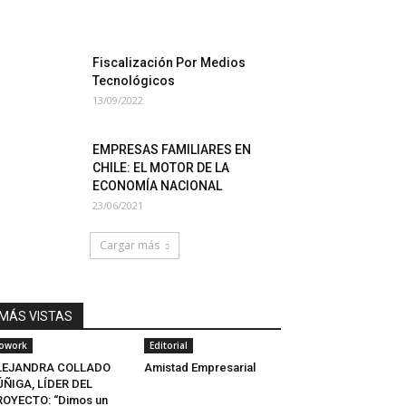
Fiscalización Por Medios
Tecnológicos
13/09/2022
EMPRESAS FAMILIARES EN
CHILE: EL MOTOR DE LA
ECONOMÍA NACIONAL
23/06/2021
Cargar más
MÁS VISTAS
owork
Editorial
LEJANDRA COLLADO
Amistad Empresarial
ÑIGA, LÍDER DEL
OYECTO: “Dimos un