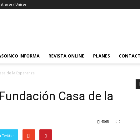
strarse / Unirse
ASOINCO INFORMA
REVISTA ONLINE
PLANES
CONTAC
asa de la Esperanza
Fundación Casa de la
4365
0
 Twitter