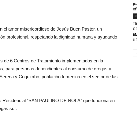
pa
of
S
T
en el amor misericordioso de Jesús Buen Pastor, un
C
E
ación profesional, respetando la dignidad humana y ayudando
UB
vés de 6 Centros de Tratamiento implementados en la
os, para personas dependientes al consumo de drogas y
a Serena y Coquimbo, población femenina en el sector de las
ento Residencial “SAN PAULINO DE NOLA” que funciona en
egas sur.