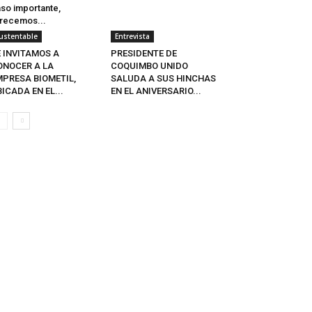
so importante,
recemos...
ustentable
Entrevista
E INVITAMOS A
PRESIDENTE DE
ONOCER A LA
COQUIMBO UNIDO
MPRESA BIOMETIL,
SALUDA A SUS HINCHAS
ICADA EN EL...
EN EL ANIVERSARIO...