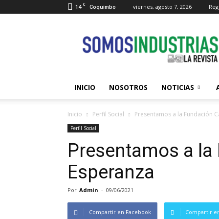
C
14
viernes, agosto 7, 2026
Regi
Coquimbo
Somos
Industrias
INICIO
NOSOTROS
NOTICIAS
Inicio
Perfil Social
Presentamos a la Fundación C
Perfil Social
Presentamos a la 
Esperanza
Por
Admin
-
09/06/2021
Compartir en Facebook
Compartir en