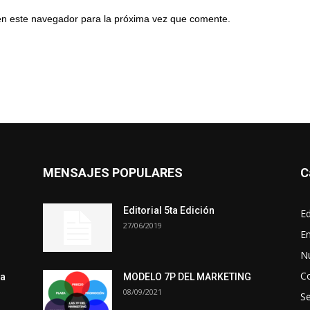
en este navegador para la próxima vez que comente.
MENSAJES POPULARES
C
Editorial 5ta Edición
Ed
27/06/2019
En
N
C
ra
MODELO 7P DEL MARKETING
08/09/2021
S