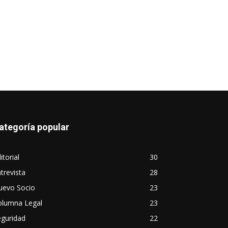
ategoría popular
itorial
30
trevista
28
uevo Socio
23
olumna Legal
23
eguridad
22