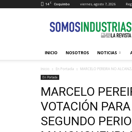
C
14
viernes, agosto 7, 2026
Regi
Coquimbo
Somos
Industrias
INICIO
NOSOTROS
NOTICIAS
Inicio
En Portada
MARCELO PEREIRA NO ALCANZ
En Portada
MARCELO PEREI
VOTACIÓN PARA
SEGUNDO PERIO