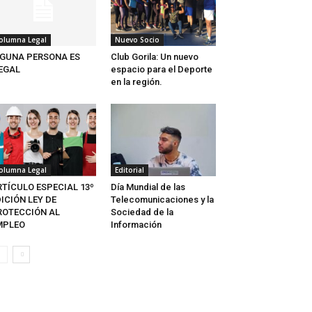
olumna Legal
Nuevo Socio
IGUNA PERSONA ES
Club Gorila: Un nuevo
LEGAL
espacio para el Deporte
en la región.
olumna Legal
Editorial
RTÍCULO ESPECIAL 13º
Día Mundial de las
ICIÓN LEY DE
Telecomunicaciones y la
ROTECCIÓN AL
Sociedad de la
MPLEO
Información