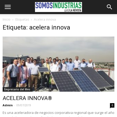
Inicio
Etiquetas
Acelera innova
Etiqueta: acelera innova
Empresario del Mes
ACELERA INNOVA®
Admin
-
09/07/2019
0
Es una aceleradora de negocios corporativa regional que surge el año